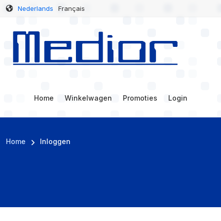
Overslaan en naar de inhoud gaan
Nederlands
Français
Hoofdnavigatie
Home
Winkelwagen
Promoties
Login
Kruimelpad
Home
Inloggen