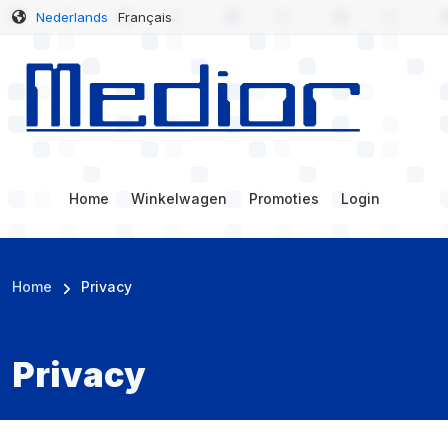
Overslaan en naar de inhoud gaan
Nederlands
Français
Hoofdnavigatie
Home
Winkelwagen
Promoties
Login
Kruimelpad
Home
Privacy
Privacy