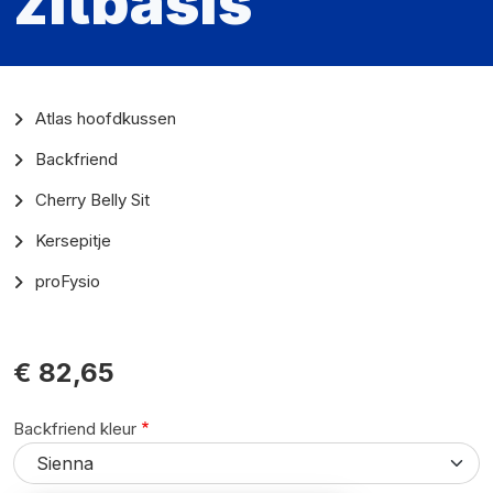
zitbasis
Producten
Atlas hoofdkussen
Backfriend
Cherry Belly Sit
Kersepitje
proFysio
€ 82,65
Backfriend kleur